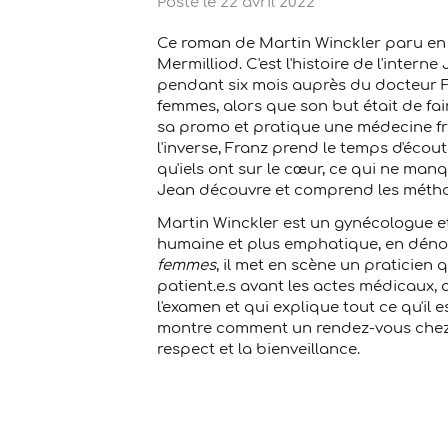
Posté le
22 avril 2022
Ce roman de Martin Winckler paru en 
Mermilliod. C'est l'histoire de l'inter
pendant six mois auprès du docteur F
femmes, alors que son but était de fai
sa promo et pratique une médecine fro
l'inverse, Franz prend le temps d'écou
qu'iels ont sur le cœur, ce qui ne manqu
Jean découvre et comprend les mét
Martin Winckler est un gynécologue e
humaine et plus emphatique, en déno
femmes
, il met en scène un praticie
patient.e.s avant les actes médicaux, 
l'examen et qui explique tout ce qu'il 
montre comment un rendez-vous chez l
respect et la bienveillance.