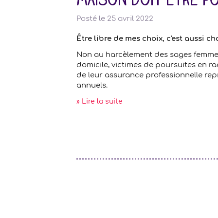
maison doit être po
Posté le
25 avril 2022
Être libre de mes choix, c'est aussi cho
Non au harcèlement des sages femm
domicile, victimes de poursuites en rad
de leur assurance professionnelle repr
annuels.
» Lire la suite