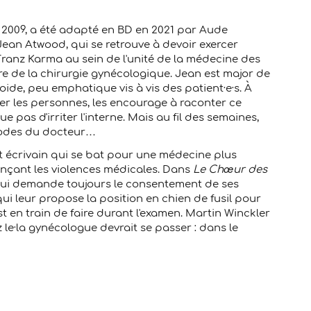
2009, a été adapté en BD en 2021 par Aude
ne Jean Atwood, qui se retrouve à devoir exercer
ranz Karma au sein de l'unité de la médecine des
re de la chirurgie gynécologique. Jean est major de
ide, peu emphatique vis à vis des patient·e·s. À
ter les personnes, les encourage à raconter ce
e pas d'irriter l'interne. Mais au fil des semaines,
hodes du docteur…
t écrivain qui se bat pour une médecine plus
nçant les violences médicales. Dans
Le Chœur des
n qui demande toujours le consentement de ses
qui leur propose la position en chien de fusil pour
est en train de faire durant l'examen. Martin Winckler
e·la gynécologue devrait se passer : dans le