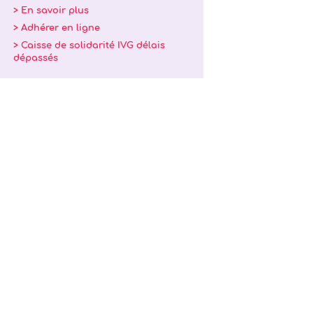
> En savoir plus
> Adhérer en ligne
> Caisse de solidarité IVG délais
dépassés