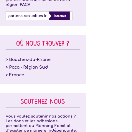
professionnel·le·s de santé de la
région PACA
parlons-sexualites.fr
OÙ NOUS TROUVER ?
> Bouches-du-Rhône
> Paca - Région Sud
> France
SOUTENEZ-NOUS
Vous voulez soutenir nos actions ?
Les dons et les adhésions
permettent au Planning Familial
d’exister de manière indépendante,