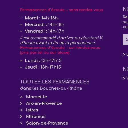
décembre, lundi 29 décembre 2025 et
vendredi 2 janvier 2026
N
Permanences d’écoute – sans rendez-vous
Re
Mardi :
14h-18h
su
Mercredi :
14h-18h
ce
Vendredi :
14h-17h
Il est recommandé d’arriver au plus tard ¼
S
d’heure avant la fin de la permanence.
Permanences d’écoute – sur rendez-vous
(pris par tel ou sur place)
> 
Lundi :
13h-17h15
Jeudi
: 13h-17h15
N
> 
TOUTES LES PERMANENCES
dans les Bouches-du-Rhône
Marseille
Aix-en-Provence
Istres
Miramas
Salon-de-Provence