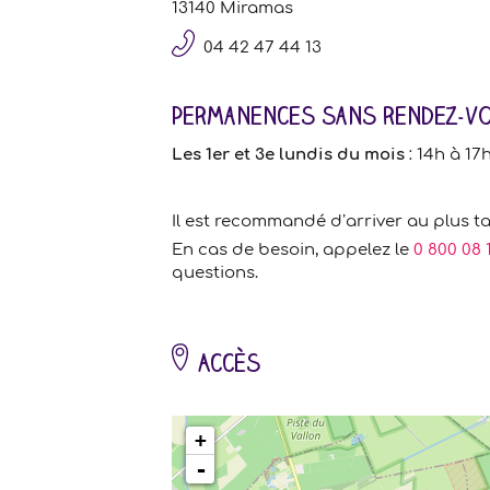
13140 Miramas
04 42 47 44 13
Permanences sans rendez-vo
Les 1er et 3e lundis du mois
: 14h à 17
Il est recommandé d’arriver au plus t
En cas de besoin, appelez le
0 800 08 1
questions.
Accès
chargement de la carte - veuillez patienter...
+
-