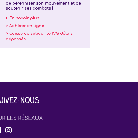
de pérenniser son mouvement et de
soutenir ses combats !
> En savoir plus
> Adhérer en ligne
> Caisse de solidarité IVG délais
dépassés
uivez-nous
UR LES RÉSEAUX