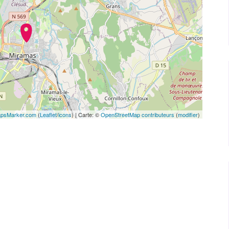
psMarker.com
(
Leaflet
/
icons
) | Carte: ©
OpenStreetMap contributeurs
(
modifier
)