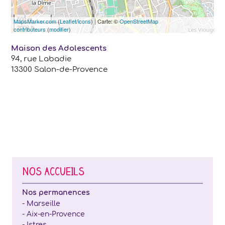
500 m
MapsMarker.com
(
Leaflet
/
icons
) | Carte: ©
OpenStreetMap
2000 ft
contributeurs
(
modifier
)
Maison des Adolescents
94, rue Labadie
13300 Salon-de-Provence
NOS ACCUEILS
Nos permanences
- Marseille
- Aix-en-Provence
- Istres