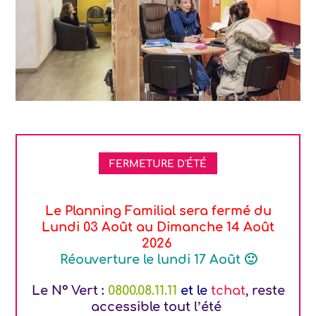
FERMETURE D'ÉTÉ
Le Planning Familial sera fermé du
Lundi 03 Août au Dimanche 14 Août
2026
Réouverture le lundi 17 Août 🙂
Le N° Vert :
0800.08.11.11
et le
tchat
, reste
accessible tout l’été