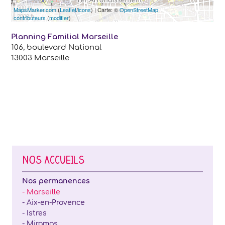
500 m
MapsMarker.com
(
Leaflet
/
icons
) | Carte: ©
OpenStreetMap
2000 ft
contributeurs
(
modifier
)
Planning Familial Marseille
106, boulevard National
13003 Marseille
NOS ACCUEILS
Nos permanences
- Marseille
- Aix-en-Provence
- Istres
- Miramas