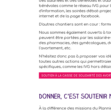
des salariées et des bénévoles et d'au
bénévoles comme le réseau IVG pour 
d'information, les soirées débat-project
internet et de la page facebook.
D'autres chantiers sont en cour : form
Nous sommes également ouverts à tout
peuvent être portées par les salarié·e
des pharmacies, des gynécologues, des
l’avortement, etc.
N’hésitez donc pas à proposer vos idée
toutes autres actions qui permettraien
spécifiques, comme les IVG hors délais 
SOUTIEN À LA CAISSE DE SOLIDARITÉ DES AVO
Donner, c’est soutenir 
À la différence des missions du Planni