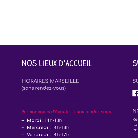
Nos lieux d'accueil
S
HORAIRES MARSEILLE
S
(sans rendez-vous)
Fermeture exceptionnelle vendredi 26
décembre, lundi 29 décembre 2025 et
vendredi 2 janvier 2026
N
Permanences d’écoute – sans rendez-vous
Re
Mardi :
14h-18h
su
Mercredi :
14h-18h
ce
Vendredi :
14h-17h