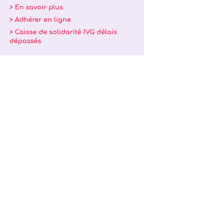
> En savoir plus
> Adhérer en ligne
> Caisse de solidarité IVG délais
dépassés