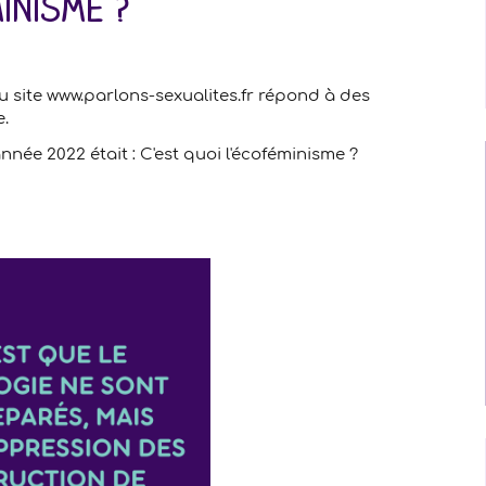
inisme ?
u site www.parlons-sexualites.fr répond à des
.
nnée 2022 était : C'est quoi l'écoféminisme ?