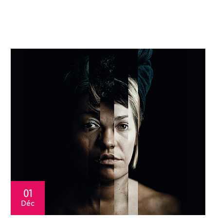
01
Déc