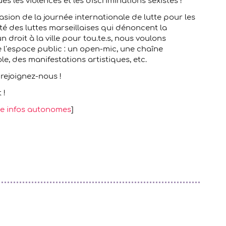
s les violences et les discriminations sexistes !
asion de la journée internationale de lutte pour les
té des luttes marseillaises qui dénoncent la
n droit à la ville pour tou.te.s, nous voulons
l’espace public : un open-mic, une chaîne
e, des manifestations artistiques, etc.
rejoignez-nous !
 !
le infos autonomes
]