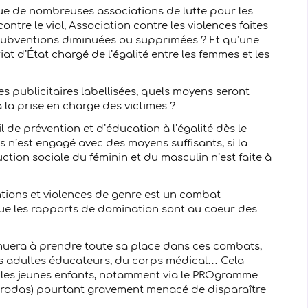
s que de nombreuses associations de lutte pour les
ontre le viol, Association contre les violences faites
 subventions diminuées ou supprimées ? Et qu’une
t d’État chargé de l’égalité entre les femmes et les
publicitaires labellisées, quels moyens seront
 la prise en charge des victimes ?
il de prévention et d’éducation à l’égalité dès le
ns n’est engagé avec des moyens suffisants, si la
uction sociale du féminin et du masculin n’est faite à
nations et violences de genre est un combat
que les rapports de domination sont au coeur des
inuera à prendre toute sa place dans ces combats,
es adultes éducateurs, du corps médical… Cela
 les jeunes enfants, notamment via le PROgramme
(Prodas) pourtant gravement menacé de disparaître