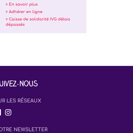
> En savoir plus
> Adhérer en ligne
> Caisse de solidarité IVG délais
dépassés
uivez-nous
UR LES RÉSEAUX
OTRE NEWSLETTER