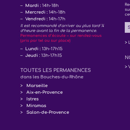
Re
Mardi :
14h-18h
su
Mercredi :
14h-18h
ce
Vendredi :
14h-17h
Il est recommandé d’arriver au plus tard ¼
S
d’heure avant la fin de la permanence.
Permanences d’écoute – sur rendez-vous
(pris par tel ou sur place)
> 
Lundi :
13h-17h15
Jeudi
: 13h-17h15
N
> 
TOUTES LES PERMANENCES
dans les Bouches-du-Rhône
Marseille
Aix-en-Provence
Istres
Miramas
Salon-de-Provence