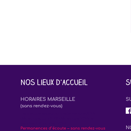
Nos lieux d'accueil
S
HORAIRES MARSEILLE
S
(sans rendez-vous)
Fermeture exceptionnelle vendredi 26
décembre, lundi 29 décembre 2025 et
vendredi 2 janvier 2026
N
Permanences d’écoute – sans rendez-vous