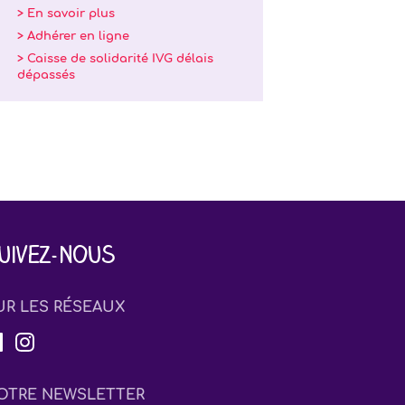
> En savoir plus
> Adhérer en ligne
> Caisse de solidarité IVG délais
dépassés
uivez-nous
UR LES RÉSEAUX
OTRE NEWSLETTER