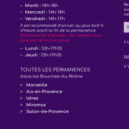
Re
Mardi :
14h-18h
su
Mercredi :
14h-18h
ce
Vendredi :
14h-17h
Il est recommandé d’arriver au plus tard ¼
S
d’heure avant la fin de la permanence.
Permanences d’écoute – sur rendez-vous
(pris par tel ou sur place)
> 
Lundi :
13h-17h15
Jeudi
: 13h-17h15
N
> 
TOUTES LES PERMANENCES
dans les Bouches-du-Rhône
Marseille
Aix-en-Provence
Istres
Miramas
Salon-de-Provence