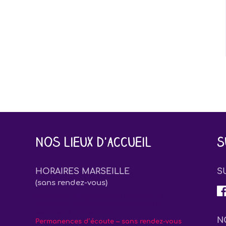
Nos lieux d'accueil
S
HORAIRES MARSEILLE
S
(sans rendez-vous)
Fermeture exceptionnelle vendredi 26
décembre, lundi 29 décembre 2025 et
vendredi 2 janvier 2026
N
Permanences d’écoute – sans rendez-vous