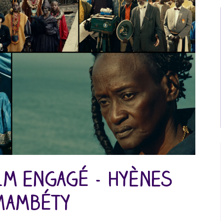
ilm engagé - Hyènes
 Mambéty