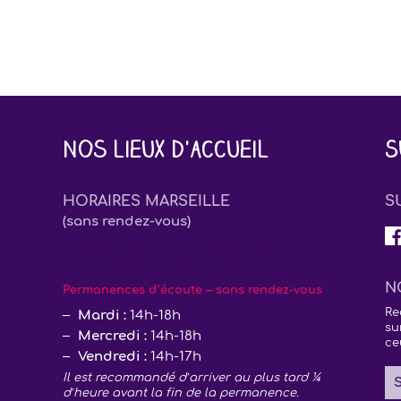
Nos lieux d'accueil
S
HORAIRES MARSEILLE
S
(sans rendez-vous)
Fermeture exceptionnelle vendredi 26
décembre, lundi 29 décembre 2025 et
vendredi 2 janvier 2026
N
Permanences d’écoute – sans rendez-vous
Re
Mardi :
14h-18h
su
Mercredi :
14h-18h
ce
Vendredi :
14h-17h
Il est recommandé d’arriver au plus tard ¼
S
d’heure avant la fin de la permanence.