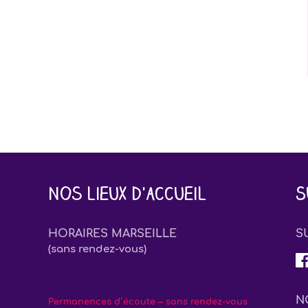
Nos lieux d'accueil
S
HORAIRES MARSEILLE
S
(sans rendez-vous)
Fermeture exceptionnelle vendredi 26
décembre, lundi 29 décembre 2025 et
vendredi 2 janvier 2026
N
Permanences d’écoute – sans rendez-vous