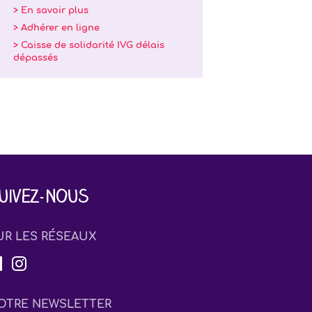
> En savoir plus
> Adhérer en ligne
> Caisse de solidarité IVG délais
dépassés
uivez-nous
UR LES RÉSEAUX
OTRE NEWSLETTER