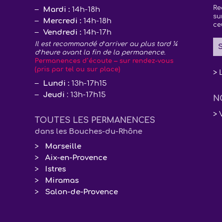
Re
Mardi :
14h-18h
su
Mercredi :
14h-18h
ce
Vendredi :
14h-17h
Il est recommandé d’arriver au plus tard ¼
S
d’heure avant la fin de la permanence.
Permanences d’écoute – sur rendez-vous
(pris par tel ou sur place)
> 
Lundi :
13h-17h15
Jeudi
: 13h-17h15
N
> 
TOUTES LES PERMANENCES
dans les Bouches-du-Rhône
Marseille
Aix-en-Provence
Istres
Miramas
Salon-de-Provence