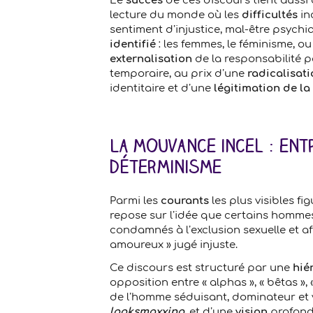
Le
succès
de ces discours tient aussi 
lecture du monde où les
difficultés
ind
sentiment d’injustice, mal-être psychi
identifié
: les femmes, le féminisme, o
externalisation
de la responsabilité 
temporaire, au prix d’une
radicalisat
identitaire et d’une
légitimation de la
La mouvance incel : entr
déterminisme
Parmi les
courants
les plus visibles fig
repose sur l’idée que certains homme
condamnés à l’exclusion sexuelle et af
amoureux » jugé injuste.
Ce discours est structuré par une
hiér
opposition entre « alphas », « bêtas », 
de l’homme séduisant, dominateur et 
looksmaxxing
, et d’une
vision
profon