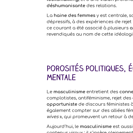
déshumanisante
des relations.
La
haine des femmes
y est centrale, 
dépressifs, à des expériences de rejet
ce courant a été associé à plusieurs
a
revendiqués au nom de cette idéologi
Porosités politiques, é
mentale
Le
masculinisme
entretient des
conne
complotistes, antiféminisme, rejet des
opportuniste
de discours féministes à
également compter sur des alliées fém
wives
», qui promeuvent un retour à des
Aujourd’hui, le
masculinisme
est auss
contenus viraux : il s’insère pleinemen