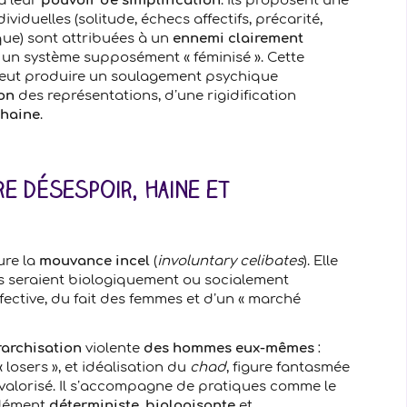
à leur
pouvoir de simplification
. Ils proposent une
ividuelles (solitude, échecs affectifs, précarité,
que) sont attribuées à un
ennemi clairement
u un système supposément « féminisé ». Cette
peut produire un soulagement psychique
ion
des représentations, d’une rigidification
 haine
.
e désespoir, haine et
ure la
mouvance incel
(
involuntary celibates
). Elle
s seraient biologiquement ou socialement
fective, du fait des femmes et d’un « marché
archisation
violente
des hommes eux-mêmes
:
« losers », et idéalisation du
chad
, figure fantasmée
valorisé. Il s’accompagne de pratiques comme le
dément
déterministe
,
biologisante
et