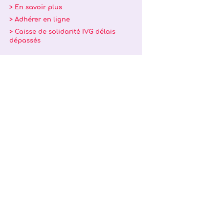
> En savoir plus
> Adhérer en ligne
> Caisse de solidarité IVG délais
dépassés