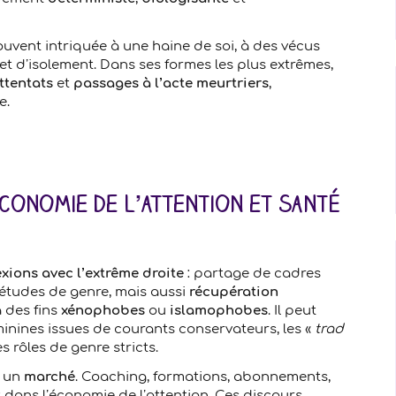
souvent intriquée à une haine de soi, à des vécus
 et d’isolement. Dans ses formes les plus extrêmes,
ttentats
et
passages à l’acte meurtriers
,
e.
conomie de l’attention et santé
xions avec l’extrême droite
: partage de cadres
 études de genre, mais aussi
récupération
 des fins
xénophobes
ou
islamophobes
. Il peut
inines issues de courants conservateurs, les «
trad
 rôles de genre stricts.
i un
marché
. Coaching, formations, abonnements,
t dans l’économie de l’attention. Ces discours