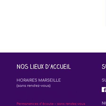
Nos lieux d'accueil
S
HORAIRES MARSEILLE
S
(sans rendez-vous)
Fermeture exceptionnelle vendredi 26
décembre, lundi 29 décembre 2025 et
vendredi 2 janvier 2026
N
Permanences d’écoute – sans rendez-vous