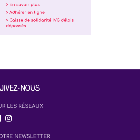
> En savoir plus
> Adhérer en ligne
> Caisse de solidarité IVG délais
dépassés
uivez-nous
UR LES RÉSEAUX
OTRE NEWSLETTER