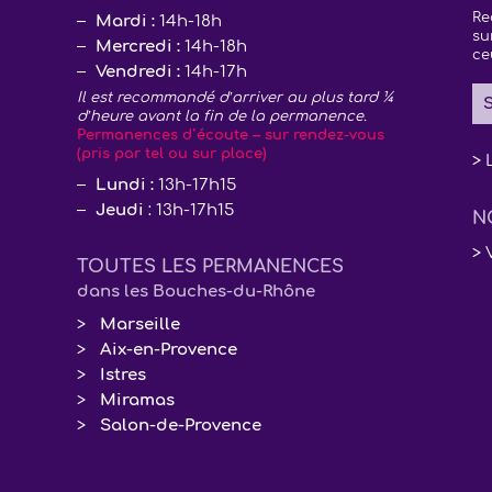
Re
Mardi :
14h-18h
su
Mercredi :
14h-18h
ce
Vendredi :
14h-17h
Il est recommandé d’arriver au plus tard ¼
S
d’heure avant la fin de la permanence.
Permanences d’écoute – sur rendez-vous
(pris par tel ou sur place)
> 
Lundi :
13h-17h15
Jeudi
: 13h-17h15
N
> 
TOUTES LES PERMANENCES
dans les Bouches-du-Rhône
Marseille
Aix-en-Provence
Istres
Miramas
Salon-de-Provence