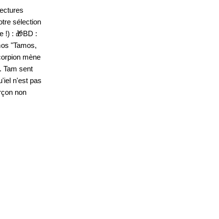
lectures
otre sélection
 !) : 🎁BD :
mos "Tamos,
scorpion mène
y. Tam sent
'iel n'est pas
arçon non