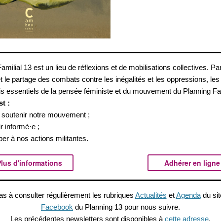
amilial 13 est un lieu de réflexions et de mobilisations collectives. Par
t le partage des combats contre les inégalités et les oppressions, les 
is essentiels de la pensée féministe et du mouvement du Planning Fam
st :
et soutenir notre mouvement ;
ir informé·e ;
iper à nos actions militantes.
lus d'informations
Adhérer en ligne
as à consulter régulièrement les rubriques
Actualités
et
Agenda
du sit
Facebook
du Planning 13 pour nous suivre.
Les précédentes newsletters sont disponibles à
cette adresse
.