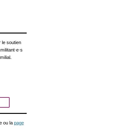
 le soutien
militant·e·s
ilial.
e ou la
page