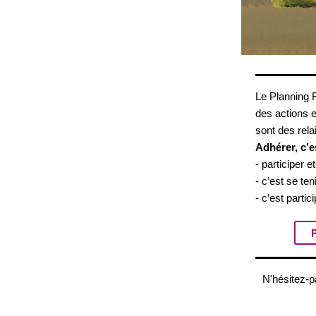
Le Planning F
des actions e
sont des rela
Adhérer, c’e
- participer 
- c’est se ten
- c’est partic
P
N'hésitez-p