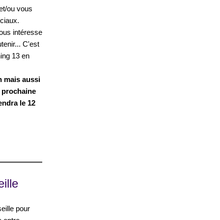
et/ou vous
ciaux.
vous intéresse
enir... C'est
ning 13 en
n mais aussi
e prochaine
endra le 12
ille
eille pour