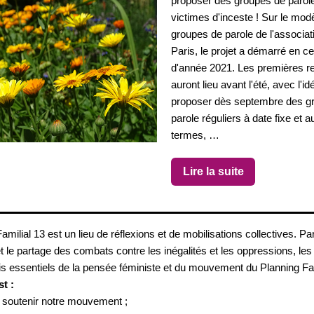
proposer des groupes de parole
victimes d'inceste ! Sur le mod
groupes de parole de l'associat
Paris, le projet a démarré en c
d'année 2021. Les premières r
auront lieu avant l'été, avec l'id
proposer dès septembre des g
parole réguliers à date fixe et a
termes, …
Lire la suite
amilial 13 est un lieu de réflexions et de mobilisations collectives. Par
t le partage des combats contre les inégalités et les oppressions, les 
is essentiels de la pensée féministe et du mouvement du Planning Fam
st :
et soutenir notre mouvement ;