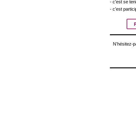
- c’est se ten
- c’est partic
P
N'hésitez-p