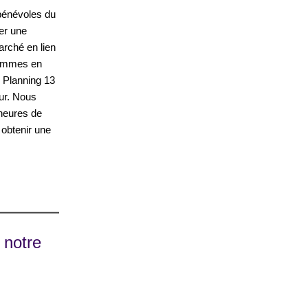
bénévoles du
er une
arché en lien
 femmes en
u Planning 13
our. Nous
heures de
 obtenir une
 notre