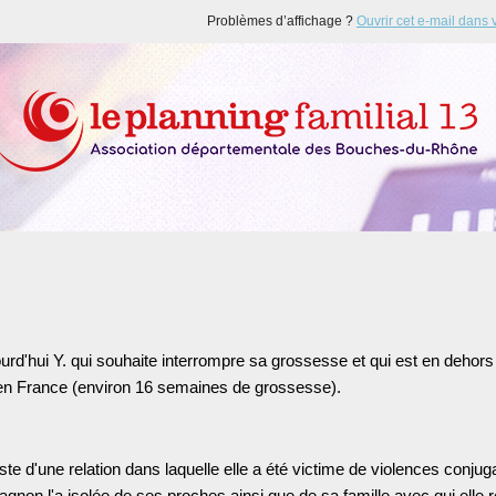
Problèmes d’affichage ?
Ouvrir cet e-mail dans 
ourd'hui Y. qui souhaite interrompre sa grossesse et qui est en dehors
e en France (environ 16 semaines de grossesse).
juste d'une relation dans laquelle elle a été victime de violences conju
non l'a isolée de ses proches ainsi que de sa famille avec qui elle 