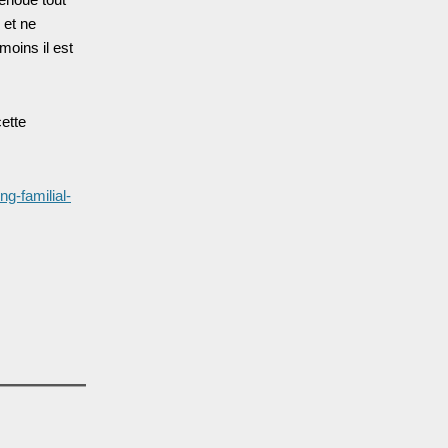
 et ne
moins il est
cette
g-familial-