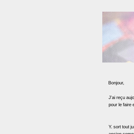
Bonjour,
J'ai reçu auj
pour le fair
Y. sort tout 
ancien compag