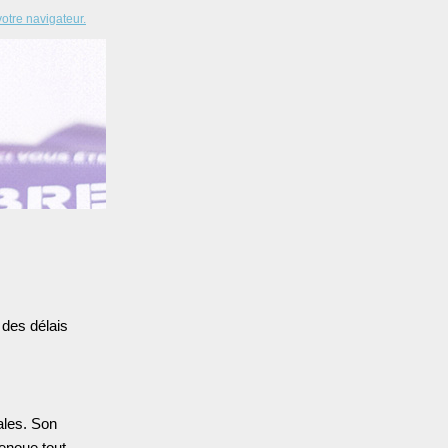
votre navigateur.
 des délais
gales. Son
renoue tout